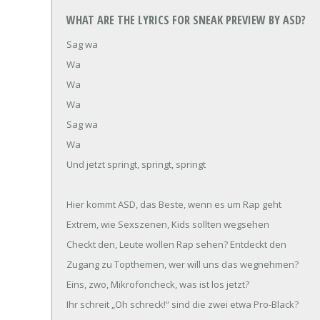
WHAT ARE THE LYRICS FOR SNEAK PREVIEW BY ASD?
Sag wa
Wa
Wa
Wa
Sag wa
Wa
Und jetzt springt, springt, springt
Hier kommt ASD, das Beste, wenn es um Rap geht
Extrem, wie Sexszenen, Kids sollten wegsehen
Checkt den, Leute wollen Rap sehen? Entdeckt den
Zugang zu Topthemen, wer will uns das wegnehmen?
Eins, zwo, Mikrofoncheck, was ist los jetzt?
Ihr schreit „Oh schreck!“ sind die zwei etwa Pro-Black?