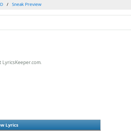
SD
Sneak Preview
t LyricsKeeper.com.
w Lyrics