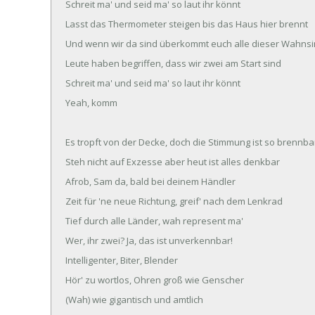
Schreit ma' und seid ma' so laut ihr könnt
Lasst das Thermometer steigen bis das Haus hier brennt
Und wenn wir da sind überkommt euch alle dieser Wahns
Leute haben begriffen, dass wir zwei am Start sind
Schreit ma' und seid ma' so laut ihr könnt
Yeah, komm
Es tropft von der Decke, doch die Stimmung ist so brennba
Steh nicht auf Exzesse aber heut ist alles denkbar
Afrob, Sam da, bald bei deinem Händler
Zeit für 'ne neue Richtung, greif' nach dem Lenkrad
Tief durch alle Länder, wah represent ma'
Wer, ihr zwei? Ja, das ist unverkennbar!
Intelligenter, Biter, Blender
Hör' zu wortlos, Ohren groß wie Genscher
(Wah) wie gigantisch und amtlich