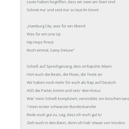
Leute haben begriffen, dass wir zwei am Start sind
Schreit ma' und seid ma' so laut ihr könnt
„Hamburg City, was für ein Abend
Was für ein Line Up
Hip Hops finest
Noch einmal, Samy Deluxe“
Scheiß auf Sprechgesang, dies ist Rapshit, Mann
Hört euch die Beats, die Flows, die Texte an
Wir haben noch mehr für euch als Rap auf Deutsch
ASD die Partei, komm und setz' dein Kreuz
Wär' mein Scheiß kompliziert, versnobbt, ein bisschen tan
? mein erster schwarzer Bundeskanzler
Rede euch gut zu, sag, dass ich euch gut tu'
Zieh euch in den Bann, denn ich hab' etwas von Voodoo