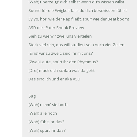
(Wah) überzeug' dich selbst wenn du's wissen willst
Sound für die Ewigkeit falls du dich beschissen fühlst
Ey yo, hör' wie der Rap fließt, spür' wie der Beat boomt
ASD die LP der Sneak Preview
Sieh zu wie wir zwei uns vierteilen
Steck viel rein, das will studiert sein noch vier Zeilen
(Eins) wir zu zweit, seid ihr mit uns?
(Zwei) Leute, spürt ihr den Rhythmus?
(Drei) mach dich schlau was da geht
Das sind ich und er aka ASD
Sag
(Wah) nimm' sie hoch
(Wah) alle hoch
(Wah) fühlt ihr das?
(Wah) spürt ihr das?