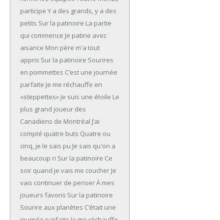
participe
Y a des grands, y a des
petits
Sur la patinoire
La partie
qui commence
Je patine avec
aisance
Mon père m'a tout
appris
Sur la patinoire
Sourires
en pommettes
C’est une journée
parfaite
Je me réchauffe en
«steppettes»
Je suis une étoile
Le
plus grand joueur des
Canadiens de Montréal
J’ai
compté quatre buts
Quatre ou
cinq, je le sais pu
Je sais qu'on a
beaucoup ri
Sur la patinoire
Ce
soir quand je vais me coucher
Je
vais continuer de penser
À mes
joueurs favoris
Sur la patinoire
Sourire aux planètes
C’était une
journée parfaite
Je me réchauffe