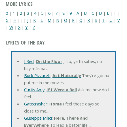
MORE LYRICS
0
|
1
|
2
|
3
|
4
|
5
|
6
|
7
|
8
|
9
|
A
|
B
|
C
|
D
|
E
|
F
|
G
|
H
|
I
|
J
|
K
|
L
|
M
|
N
|
O
|
P
|
Q
|
R
|
S
|
T
|
U
|
V
|
W
|
X
|
Y
|
Z
LYRICS OF THE DAY
J Red
:
On the Floor
J-Lo, ya tú sabes, no
hay más na'…
Buck Pizzarelli
:
Act Naturally
They're gonna
put me in the movies…
Curtis Amy
:
If I Were a Bell
Ask me how do I
feel…
Gatecrasher
:
Home
I feel those days so
close to me…
Giuseppe Milici
:
Here, There and
Everywhere
To lead a better life…