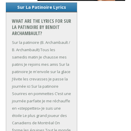
Sur La Patinoire Lyrics
WHAT ARE THE LYRICS FOR SUR
LA PATINOIRE BY BENOIT
ARCHAMBAULT?
Sur la patinoire
(B. Archambault /
B. Archambault)
Tous les
samedis matin
Je chausse mes
patins
Je rejoins mes amis
Sur la
patinoire
Je m'envole sur la glace
J’évite les crevasses
Je passe la
journée ici
Sur la patinoire
Sourires en pommettes
C’est une
journée parfaite
Je me réchauffe
en «steppettes»
Je suis une
étoile
Le plus grand joueur des
Canadiens de Montréal
On
forme les équipes
Tout le monde