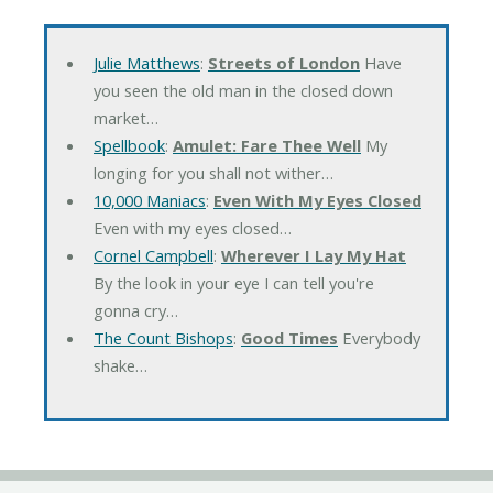
Julie Matthews
:
Streets of London
Have
you seen the old man in the closed down
market…
Spellbook
:
Amulet: Fare Thee Well
My
longing for you shall not wither…
10,000 Maniacs
:
Even With My Eyes Closed
Even with my eyes closed…
Cornel Campbell
:
Wherever I Lay My Hat
By the look in your eye I can tell you're
gonna cry…
The Count Bishops
:
Good Times
Everybody
shake…