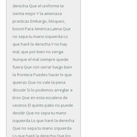
derecha
Que el uniforme te
sienta mejor
Y la amenaza
practicas
Embargo, bloqueo,
boicot
Para América Latina
Que
no sepa tu mano izquierda
Lo
que haré la derecha
Y no hay
mal, que por bien no venga
Aunque el mal siempre quede
fuera
Que con cerrar luego bien
la frontera
Puedes hacer lo que
quieras
Que no vale la pena
discutir
Si lo podemos arreglar a
tiros
Que en esta escalera de
vecinos
El quinto patio no puede
decidir
Que no sepa tu mano
izquierda
Lo que haré la derecha
Que no sepa tu mano izquierda
Lo que haré la derecha
Que los