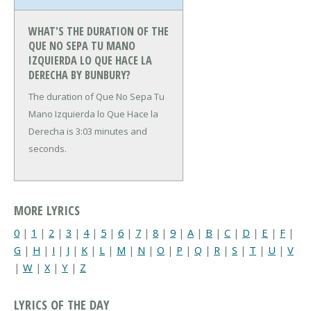
WHAT'S THE DURATION OF THE
QUE NO SEPA TU MANO
IZQUIERDA LO QUE HACE LA
DERECHA BY BUNBURY?
The duration of Que No Sepa Tu
Mano Izquierda lo Que Hace la
Derecha is 3:03 minutes and
seconds.
MORE LYRICS
0
|
1
|
2
|
3
|
4
|
5
|
6
|
7
|
8
|
9
|
A
|
B
|
C
|
D
|
E
|
F
|
G
|
H
|
I
|
J
|
K
|
L
|
M
|
N
|
O
|
P
|
Q
|
R
|
S
|
T
|
U
|
V
|
W
|
X
|
Y
|
Z
LYRICS OF THE DAY