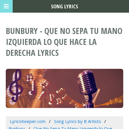
SONG LYRICS
BUNBURY - QUE NO SEPA TU MANO
IZQUIERDA LO QUE HACE LA
DERECHA LYRICS
LyricsKeeper.com
Song Lyrics by B Artists
Bunbury
Que No Sepa Tu Mano Izquierda lo Que