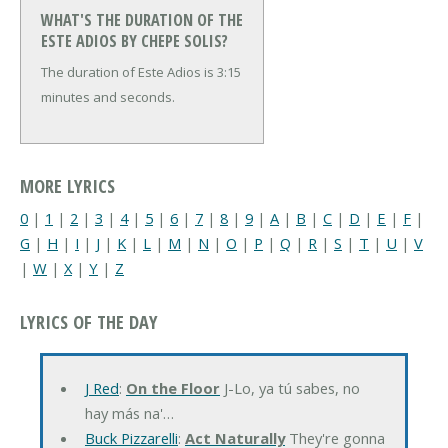
WHAT'S THE DURATION OF THE
ESTE ADIOS BY CHEPE SOLIS?
The duration of Este Adios is 3:15
minutes and seconds.
MORE LYRICS
0
|
1
|
2
|
3
|
4
|
5
|
6
|
7
|
8
|
9
|
A
|
B
|
C
|
D
|
E
|
F
|
G
|
H
|
I
|
J
|
K
|
L
|
M
|
N
|
O
|
P
|
Q
|
R
|
S
|
T
|
U
|
V
|
W
|
X
|
Y
|
Z
LYRICS OF THE DAY
J Red
:
On the Floor
J-Lo, ya tú sabes, no
hay más na'…
Buck Pizzarelli
:
Act Naturally
They're gonna