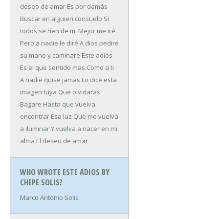
deseo de amar
Es por demás
Buscar en alguien consuelo
Si
todos se ríen de mi
Mejor me iré
Pero a nadie le diré
A dios pediré
su mano y caminare
Este adiós
Es el que sentido mas
Como a ti
A nadie quise jamas
Lo dice esta
imagen tuya
Que olvidaras
Bagare
Hasta que vuelva
encontrar
Esa luz
Que me vuelva
a iluminar
Y vuelva a nacer en mi
alma
El deseo de amar
WHO WROTE ESTE ADIOS BY
CHEPE SOLIS?
Marco Antonio Solis