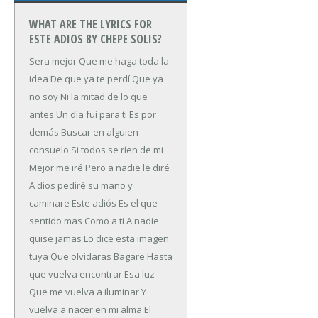
WHAT ARE THE LYRICS FOR
ESTE ADIOS BY CHEPE SOLIS?
Sera mejor
Que me haga toda la
idea
De que ya te perdí
Que ya
no soy
Ni la mitad de lo que
antes
Un día fui para ti
Es por
demás
Buscar en alguien
consuelo
Si todos se ríen de mi
Mejor me iré
Pero a nadie le diré
A dios pediré su mano y
caminare
Este adiós
Es el que
sentido mas
Como a ti
A nadie
quise jamas
Lo dice esta imagen
tuya
Que olvidaras
Bagare
Hasta
que vuelva encontrar
Esa luz
Que me vuelva a iluminar
Y
vuelva a nacer en mi alma
El