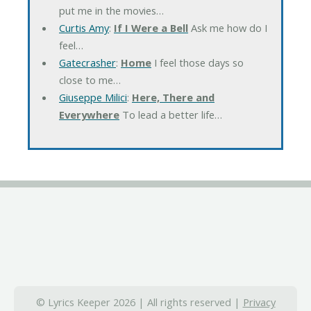
put me in the movies…
Curtis Amy
:
If I Were a Bell
Ask me how do I
feel…
Gatecrasher
:
Home
I feel those days so
close to me…
Giuseppe Milici
:
Here, There and
Everywhere
To lead a better life…
© Lyrics Keeper 2026 | All rights reserved |
Privacy