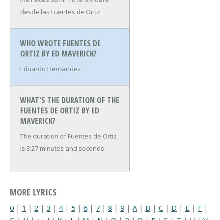
desde las Fuentes de Ortiz
WHO WROTE FUENTES DE
ORTIZ BY ED MAVERICK?
Eduardo Hernandez
WHAT'S THE DURATION OF THE
FUENTES DE ORTIZ BY ED
MAVERICK?
The duration of Fuentes de Ortiz
is 3:27 minutes and seconds.
MORE LYRICS
0
|
1
|
2
|
3
|
4
|
5
|
6
|
7
|
8
|
9
|
A
|
B
|
C
|
D
|
E
|
F
|
G
|
H
|
I
|
J
|
K
|
L
|
M
|
N
|
O
|
P
|
Q
|
R
|
S
|
T
|
U
|
V