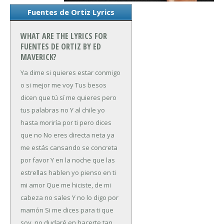
Fuentes de Ortiz Lyrics
WHAT ARE THE LYRICS FOR
FUENTES DE ORTIZ BY ED
MAVERICK?
Ya dime si quieres estar conmigo
o si mejor me voy
Tus besos
dicen que tú sí me quieres pero
tus palabras no
Y al chile yo
hasta moriría por ti pero dices
que no
No eres directa neta ya
me estás cansando se concreta
por favor
Y en la noche que las
estrellas hablen yo pienso en ti
mi amor
Que me hiciste, de mi
cabeza no sales
Y no lo digo por
mamón
Si me dices para ti que
soy, no dudaré en hacerte tan