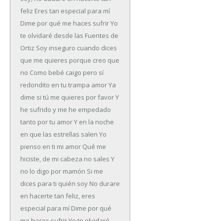
feliz
Eres tan especial para mí
Dime por qué me haces sufrir
Yo
te olvidaré desde las Fuentes de
Ortiz
Soy inseguro cuando dices
que me quieres porque creo que
no
Como bebé caigo pero sí
redondito en tu trampa amor
Ya
dime si tú me quieres por favor
Y
he sufrido y me he empedado
tanto por tu amor
Y en la noche
en que las estrellas salen
Yo
pienso en ti mi amor
Qué me
hiciste, de mi cabeza no sales
Y
no lo digo por mamón
Si me
dices para ti quién soy
No durare
en hacerte tan feliz, eres
especial para mí
Dime por qué
me haces sufrir
Yo te olvidaré