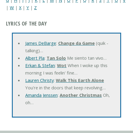
|
W
|
X
|
Y
|
Z
LYRICS OF THE DAY
James DeBarge
:
Change da Game
(quik -
talking)…
Albert Pla
:
Tan Solo
Me siento tan vivo…
Erkan & Stefan
:
Wot
When I woke up this
morning I was feelin' fine…
Lauren Christy
:
Walk This Earth Alone
You're in the doors that keep revolving…
Amanda Jenssen
:
Another Christmas
Oh,
oh…