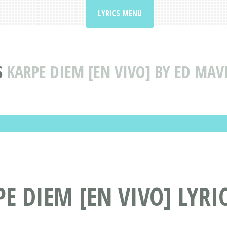
LYRICS MENU
S
KARPE DIEM [EN VIVO] BY ED MAVE
E DIEM [EN VIVO] LYRI