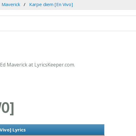
 Maverick
Karpe diem [En Vivo]
y Ed Maverick at LyricsKeeper.com.
VO]
Vivo] Lyrics