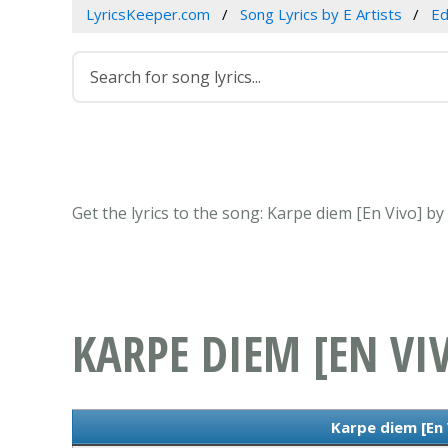
LyricsKeeper.com
Song Lyrics by E Artists
Ed
Get the lyrics to the song: Karpe diem [En Vivo] b
KARPE DIEM [EN VI
Karpe diem [En 