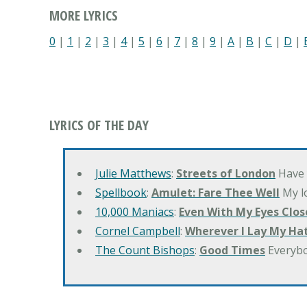
MORE LYRICS
0
|
1
|
2
|
3
|
4
|
5
|
6
|
7
|
8
|
9
|
A
|
B
|
C
|
D
|
LYRICS OF THE DAY
Julie Matthews
:
Streets of London
Have 
Spellbook
:
Amulet: Fare Thee Well
My lo
10,000 Maniacs
:
Even With My Eyes Clos
Cornel Campbell
:
Wherever I Lay My Ha
The Count Bishops
:
Good Times
Everyb