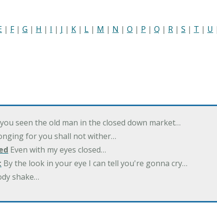
E
|
F
|
G
|
H
|
I
|
J
|
K
|
L
|
M
|
N
|
O
|
P
|
Q
|
R
|
S
|
T
|
U
you seen the old man in the closed down market…
nging for you shall not wither…
ed
Even with my eyes closed…
t
By the look in your eye I can tell you're gonna cry…
ody shake…