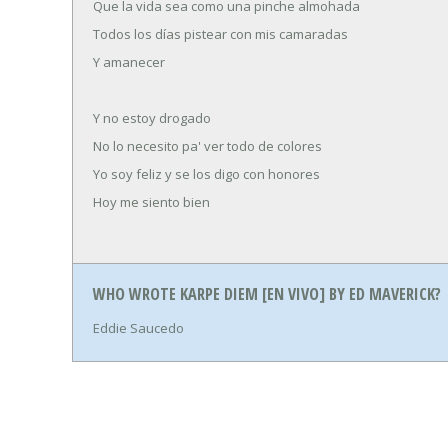
Que la vida sea como una pinche almohada
Todos los días pistear con mis camaradas
Y amanecer
Y no estoy drogado
No lo necesito pa' ver todo de colores
Yo soy feliz y se los digo con honores
Hoy me siento bien
WHO WROTE KARPE DIEM [EN VIVO] BY ED MAVERICK?
Eddie Saucedo