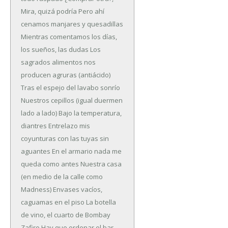
Mira, quizá podría
Pero ahí
cenamos manjares y quesadillas
Mientras comentamos los días,
los sueños, las dudas
Los
sagrados alimentos nos
producen agruras (antiácido)
Tras el espejo del lavabo sonrío
Nuestros cepillos (igual duermen
lado a lado)
Bajo la temperatura,
diantres
Entrelazo mis
coyunturas con las tuyas sin
aguantes
En el armario nada me
queda como antes
Nuestra casa
(en medio de la calle como
Madness)
Envases vacíos,
caguamas en el piso
La botella
de vino, el cuarto de Bombay
Zafiro
Hay que ordenar el bar,