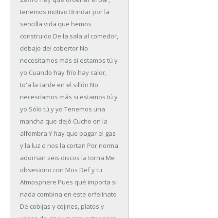
tenemos motivo
Brindar por la
sencilla vida que hemos
construido
De la sala al comedor,
debajo del cobertor
No
necesitamos más si estamos tú y
yo
Cuando hay frío hay calor,
to'a la tarde en el sillón
No
necesitamos más si estamos tú y
yo
Sólo tú y yo
Tenemos una
mancha que dejó Cucho en la
alfombra
Y hay que pagar el gas
y la luz o nos la cortan
Por norma
adornan seis discos la torna
Me
obsesiono con Mos Def y tu
Atmosphere
Pues qué importa si
nada combina en este orfelinato
De cobijas y cojines, platos y