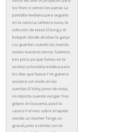
vasos de cine
Un proyector para
los fines si vienen los panas
La
pantalla mediana para seguirla
en la cama
La cafetera sucia, la
colección de tazas
El bong y el
botiquín donde alcobas la ganja
Los guardas cuando las mamás
visitan nuestras tierras
Subimos
tres pisos pa que fumes en la
azotea
La bicicleta estática para
los días que llueva
Y mi guitarra
acústica con óxido en las
cuerdas
El Vicky Jones de visita,
no importa cuando vengas
Tres
golpes en la puerta, pasó la
casera
Y el mes sobre el tapete
viendo un slasher
Tengo un
guacal junto a retrete con mi