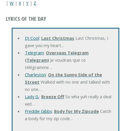
|
W
|
X
|
Y
|
Z
LYRICS OF THE DAY
DJ Cool
:
Last Christmas
Last Christmas, I
gave you my heart…
Telegram
:
Overseas Telegram
(Telegram)
Je voudrais que ce
télégramme…
Charleston
:
On the Sunny Side of the
Street
Walked with no one and talked with
no one…
Lady G.
:
Breeze Off
So wha yuh really a deal
wid…
Freddie Gibbs
:
Body for My Zipcode
Catch
a body for my zip code…