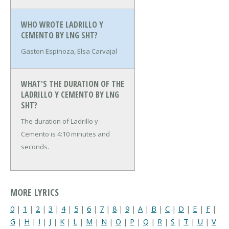
WHO WROTE LADRILLO Y
CEMENTO BY LNG SHT?
Gaston Espinoza, Elsa Carvajal
WHAT'S THE DURATION OF THE
LADRILLO Y CEMENTO BY LNG
SHT?
The duration of Ladrillo y
Cemento is 4:10 minutes and
seconds.
MORE LYRICS
0
|
1
|
2
|
3
|
4
|
5
|
6
|
7
|
8
|
9
|
A
|
B
|
C
|
D
|
E
|
F
|
G
|
H
|
I
|
J
|
K
|
L
|
M
|
N
|
O
|
P
|
Q
|
R
|
S
|
T
|
U
|
V