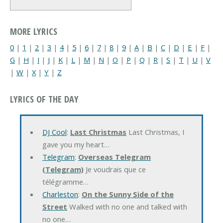
MORE LYRICS
0
|
1
|
2
|
3
|
4
|
5
|
6
|
7
|
8
|
9
|
A
|
B
|
C
|
D
|
E
|
F
|
G
|
H
|
I
|
J
|
K
|
L
|
M
|
N
|
O
|
P
|
Q
|
R
|
S
|
T
|
U
|
V
|
W
|
X
|
Y
|
Z
LYRICS OF THE DAY
DJ Cool
:
Last Christmas
Last Christmas, I
gave you my heart…
Telegram
:
Overseas Telegram
(Telegram)
Je voudrais que ce
télégramme…
Charleston
:
On the Sunny Side of the
Street
Walked with no one and talked with
no one…