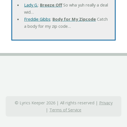
Lady G.
:
Breeze Off
So wha yuh really a deal
wid…
Freddie Gibbs
:
Body for My Zipcode
Catch
a body for my zip code…
© Lyrics Keeper 2026 | All rights reserved |
Privacy
|
Terms of Service