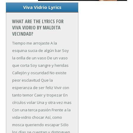
Viva Vidrio Lyrics
WHAT ARE THE LYRICS FOR
VIVA VIDRIO BY MALDITA
VECINDAD?
Tiempo me arrojaste
A la
esquina sucia de algún bar
Soy
la orilla de un vaso
De un vaso
que corta
Soy sangre y heridas
Callejón y oscuridad
No existe
peor esclavitud
Que la
esperanza de ser feliz
Vivir con
tanto temor
Caer y tropezar
En
círculos volar
Una y otra vez mas
Con una terca pasión
Frente a la
vida-vidrio chocar
Así, como
mosca queriendo escapar
Sólo
los días se cuentan y distinguen