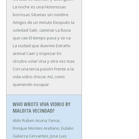
La noche es una
Historiosas
borrosas
Siluetas sin nombre
Amigos de un minuto
Después la
soledad
Salir, caminar
La lluvia
que cae
El tiempo pasa y se va
La ciudad que duerme
Extraño
animal
Caer y tropezar
En
círculos volar
Una y otra vez mas
Con una terca pasión
Frente a la
vida-vidrio chocar
Así, como
queriendo escapar
WHO WROTE VIVA VIDRIO BY
MALDITA VECINDAD?
Aldo Ruben Acuna Yance,
Enrique Montes Arellano, Eulalio
Galarza Cervantes, Jose Luis