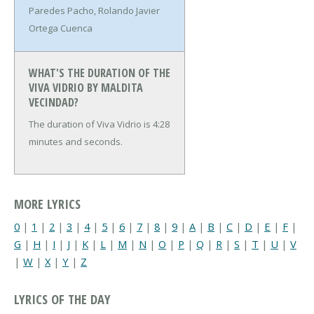
Paredes Pacho, Rolando Javier
Ortega Cuenca
WHAT'S THE DURATION OF THE
VIVA VIDRIO BY MALDITA
VECINDAD?
The duration of Viva Vidrio is 4:28
minutes and seconds.
MORE LYRICS
0
|
1
|
2
|
3
|
4
|
5
|
6
|
7
|
8
|
9
|
A
|
B
|
C
|
D
|
E
|
F
|
G
|
H
|
I
|
J
|
K
|
L
|
M
|
N
|
O
|
P
|
Q
|
R
|
S
|
T
|
U
|
V
|
W
|
X
|
Y
|
Z
LYRICS OF THE DAY