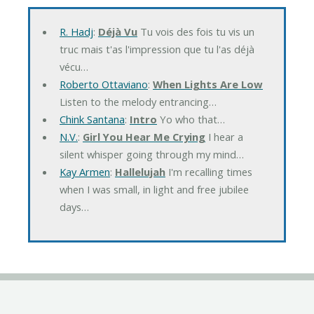
R. Hadj
:
Déjà Vu
Tu vois des fois tu vis un
truc mais t'as l'impression que tu l'as déjà
vécu…
Roberto Ottaviano
:
When Lights Are Low
Listen to the melody entrancing…
Chink Santana
:
Intro
Yo who that…
N.V.
:
Girl You Hear Me Crying
I hear a
silent whisper going through my mind…
Kay Armen
:
Hallelujah
I'm recalling times
when I was small, in light and free jubilee
days…