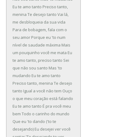
Eu te amo tanto
Preciso tanto,
menina
Te desejo tanto
Vai lá,
me desbloqueia da sua vida
Para de bobagem, fala com o
seu amor
Porque eu 'to num
nível de saudade máxima
Mais
um pouquinho você me mata
Eu
te amo tanto, preciso tanto
Sei
que não sou santo
Mas 'to
mudando
Eu te amo tanto
Preciso tanto, menina
Te desejo
tanto
Igual a você não tem
Ouço
o que meu coração está falando
Eu te amo tanto
É pra você meu
bem
Todo o carinho do mundo
Que eu 'to dando ('to te
desejando)
Eu desejei ver você
sentar
'To desejando te ver