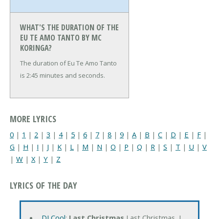
WHAT'S THE DURATION OF THE
EU TE AMO TANTO BY MC
KORINGA?
The duration of Eu Te Amo Tanto
is 2:45 minutes and seconds.
MORE LYRICS
0
|
1
|
2
|
3
|
4
|
5
|
6
|
7
|
8
|
9
|
A
|
B
|
C
|
D
|
E
|
F
|
G
|
H
|
I
|
J
|
K
|
L
|
M
|
N
|
O
|
P
|
Q
|
R
|
S
|
T
|
U
|
V
|
W
|
X
|
Y
|
Z
LYRICS OF THE DAY
DJ Cool
:
Last Christmas
Last Christmas, I