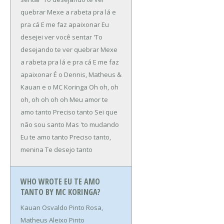
quebrar
Mexe a rabeta pra lá e
pra cá
E me faz apaixonar
Eu
desejei ver você sentar
'To
desejando te ver quebrar
Mexe
a rabeta pra lá e pra cá
E me faz
apaixonar
É o Dennis, Matheus &
Kauan e o MC Koringa
Oh oh, oh
oh, oh oh oh oh
Meu amor te
amo tanto
Preciso tanto
Sei que
não sou santo
Mas 'to mudando
Eu te amo tanto
Preciso tanto,
menina
Te desejo tanto
WHO WROTE EU TE AMO
TANTO BY MC KORINGA?
Kauan Osvaldo Pinto Rosa,
Matheus Aleixo Pinto