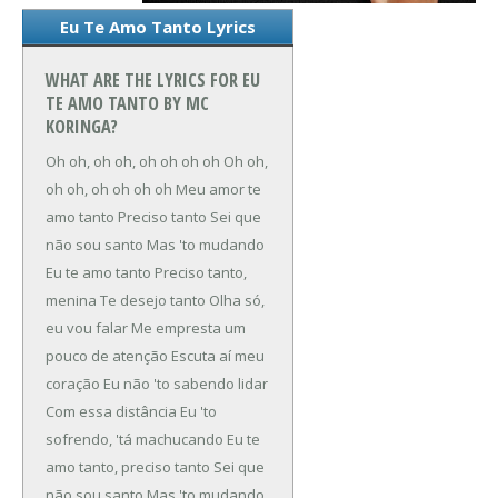
Eu Te Amo Tanto Lyrics
WHAT ARE THE LYRICS FOR EU
TE AMO TANTO BY MC
KORINGA?
Oh oh, oh oh, oh oh oh oh
Oh oh,
oh oh, oh oh oh oh
Meu amor te
amo tanto
Preciso tanto
Sei que
não sou santo
Mas 'to mudando
Eu te amo tanto
Preciso tanto,
menina
Te desejo tanto
Olha só,
eu vou falar
Me empresta um
pouco de atenção
Escuta aí meu
coração
Eu não 'to sabendo lidar
Com essa distância
Eu 'to
sofrendo, 'tá machucando
Eu te
amo tanto, preciso tanto
Sei que
não sou santo
Mas 'to mudando