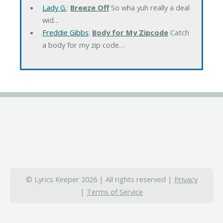
Lady G.
:
Breeze Off
So wha yuh really a deal
wid…
Freddie Gibbs
:
Body for My Zipcode
Catch
a body for my zip code…
© Lyrics Keeper 2026 | All rights reserved |
Privacy
|
Terms of Service