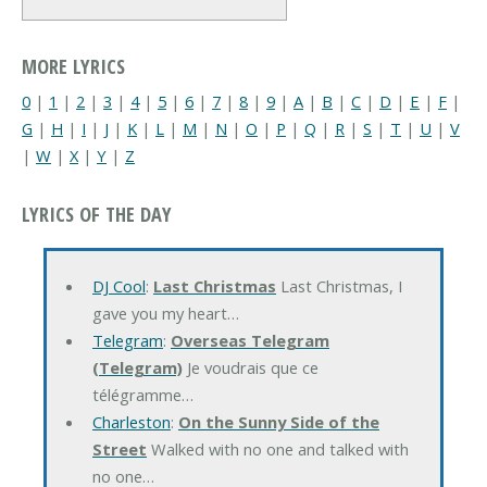
MORE LYRICS
0
|
1
|
2
|
3
|
4
|
5
|
6
|
7
|
8
|
9
|
A
|
B
|
C
|
D
|
E
|
F
|
G
|
H
|
I
|
J
|
K
|
L
|
M
|
N
|
O
|
P
|
Q
|
R
|
S
|
T
|
U
|
V
|
W
|
X
|
Y
|
Z
LYRICS OF THE DAY
DJ Cool
:
Last Christmas
Last Christmas, I
gave you my heart…
Telegram
:
Overseas Telegram
(Telegram)
Je voudrais que ce
télégramme…
Charleston
:
On the Sunny Side of the
Street
Walked with no one and talked with
no one…