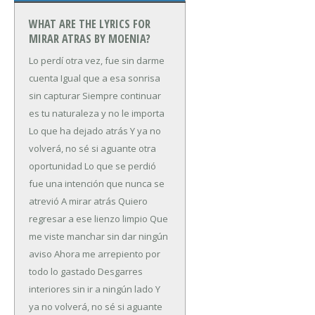
WHAT ARE THE LYRICS FOR
MIRAR ATRAS BY MOENIA?
Lo perdí otra vez, fue sin darme
cuenta
Igual que a esa sonrisa
sin capturar
Siempre continuar
es tu naturaleza y no le importa
Lo que ha dejado atrás
Y ya no
volverá, no sé si aguante otra
oportunidad
Lo que se perdió
fue una intención que nunca se
atrevió
A mirar atrás
Quiero
regresar a ese lienzo limpio
Que
me viste manchar sin dar ningún
aviso
Ahora me arrepiento por
todo lo gastado
Desgarres
interiores sin ir a ningún lado
Y
ya no volverá, no sé si aguante