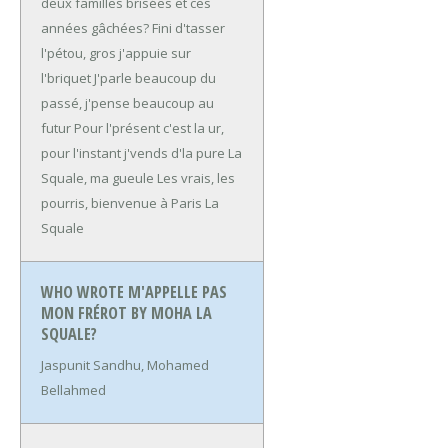
deux familles brisées et ces
années gâchées?
Fini d'tasser
l'pétou, gros j'appuie sur
l'briquet
J'parle beaucoup du
passé, j'pense beaucoup au
futur
Pour l'présent c'est la ur,
pour l'instant j'vends d'la pure
La
Squale, ma gueule
Les vrais, les
pourris, bienvenue à Paris
La
Squale
WHO WROTE M'APPELLE PAS
MON FRÉROT BY MOHA LA
SQUALE?
Jaspunit Sandhu, Mohamed
Bellahmed