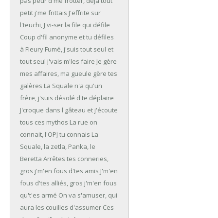
pas peur d'me frotter, déjà tout
petit j'me frittais
J'effrite sur
l'teuchi, J'vi-ser la file qui défile
Coup d'fil anonyme et tu défiles
à Fleury
Fumé, j'suis tout seul et
tout seul j'vais m'les faire
Je gère
mes affaires, ma gueule gère tes
galères
La Squale n'a qu'un
frère, j'suis désolé d'te déplaire
J'croque dans l'gâteau et j'écoute
tous ces mythos
La rue on
connait, l'OPJ tu connais
La
Squale, la zetla, Panka, le
Beretta
Arrêtes tes conneries,
gros j'm'en fous d'tes amis
J'm'en
fous d'tes alliés, gros j'm'en fous
qu't'es armé
On va s'amuser, qui
aura les couilles d'assumer
Ces