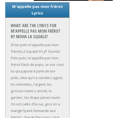
M'appelle pas mon frérot
Lyrics
WHAT ARE THE LYRICS FOR
M'APPELLE PAS MON FRÉROT
BY MOHA LA SQUALE?
(Poto poto m'appelle pas mon
frérot)
La Squale!
It's JP Soundz
Poto poto, m'appelle pas mon
frérot
Flash de popo, ce soir c'est
lui qui papote
Il parle de ton
pote, celui qui t'a carotte
L'agent,
les menottes, l'argent, les
grosses notes
L'annoti, la
gardav', les draps jamais lavés
On est calés d'la rue, gros on a
mangé l'pavé
Demande aux
frérots, chacal chez nous c'est