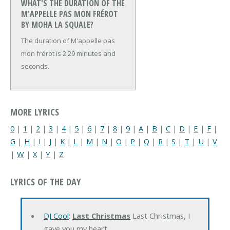
WHAT'S THE DURATION OF THE
M'APPELLE PAS MON FRÉROT
BY MOHA LA SQUALE?
The duration of M'appelle pas
mon frérot is 2:29 minutes and
seconds.
MORE LYRICS
0
|
1
|
2
|
3
|
4
|
5
|
6
|
7
|
8
|
9
|
A
|
B
|
C
|
D
|
E
|
F
|
G
|
H
|
I
|
J
|
K
|
L
|
M
|
N
|
O
|
P
|
Q
|
R
|
S
|
T
|
U
|
V
|
W
|
X
|
Y
|
Z
LYRICS OF THE DAY
DJ Cool
:
Last Christmas
Last Christmas, I
gave you my heart…