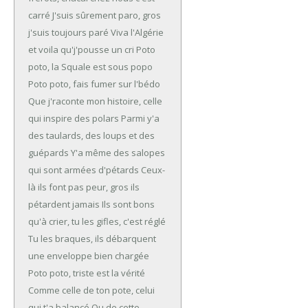
carré
J'suis sûrement paro, gros
j'suis toujours paré
Viva l'Algérie
et voila qu'j'pousse un cri
Poto
poto, la Squale est sous popo
Poto poto, fais fumer sur l'bédo
Que j'raconte mon histoire, celle
qui inspire des polars
Parmi y'a
des taulards, des loups et des
guépards
Y'a même des salopes
qui sont armées d'pétards
Ceux-
là ils font pas peur, gros ils
pétardent jamais
Ils sont bons
qu'à crier, tu les gifles, c'est réglé
Tu les braques, ils débarquent
une enveloppe bien chargée
Poto poto, triste est la vérité
Comme celle de ton pote, celui
qui t'a balancé
Ou de cette