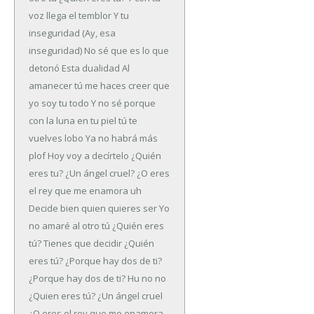
voz llega el temblor
Y tu
inseguridad
(Ay, esa
inseguridad)
No sé que es lo que
detonó
Esta dualidad
Al
amanecer tú me haces creer que
yo soy tu todo
Y no sé porque
con la luna en tu piel tú te
vuelves lobo
Ya no habrá más
plof
Hoy voy a decírtelo
¿Quién
eres tu?
¿Un ángel cruel?
¿O eres
el rey que me enamora uh
Decide bien quien quieres ser
Yo
no amaré al otro tú
¿Quién eres
tú?
Tienes que decidir
¿Quién
eres tú?
¿Porque hay dos de ti?
¿Porque hay dos de ti?
Hu no no
¿Quien eres tú?
¿Un ángel cruel
¿O eres el rey que me enamora