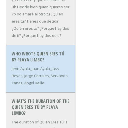
uh
Decide bien quien quieres ser
Yo no amaré al otro tu
¿Quién
eres tú?
Tienes que decidir
¿Quién eres tú?
¿Porque hay dos
de ti?
¿Porque hay dos de ti?
WHO WROTE QUIEN ERES TÚ
BY PLAYA LIMBO?
Jenn Ayala, Juan Ayala, Jass
Reyes, Jorge Corrales, Servando
Yanez, Angel Baillo
WHAT'S THE DURATION OF THE
QUIEN ERES TÚ BY PLAYA
LIMBO?
The duration of Quien Eres Tú is