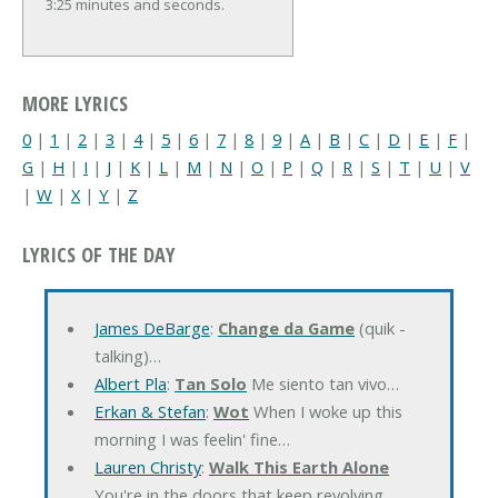
3:25 minutes and seconds.
MORE LYRICS
0
|
1
|
2
|
3
|
4
|
5
|
6
|
7
|
8
|
9
|
A
|
B
|
C
|
D
|
E
|
F
|
G
|
H
|
I
|
J
|
K
|
L
|
M
|
N
|
O
|
P
|
Q
|
R
|
S
|
T
|
U
|
V
|
W
|
X
|
Y
|
Z
LYRICS OF THE DAY
James DeBarge
:
Change da Game
(quik -
talking)…
Albert Pla
:
Tan Solo
Me siento tan vivo…
Erkan & Stefan
:
Wot
When I woke up this
morning I was feelin' fine…
Lauren Christy
:
Walk This Earth Alone
You're in the doors that keep revolving…