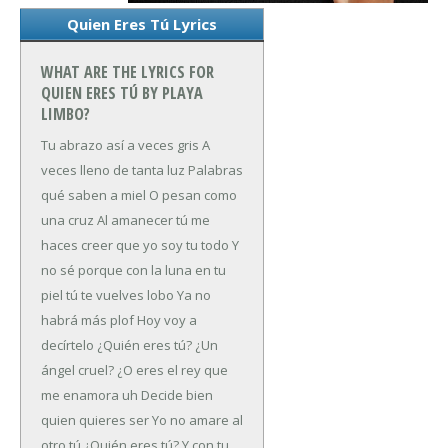
Quien Eres Tú Lyrics
WHAT ARE THE LYRICS FOR
QUIEN ERES TÚ BY PLAYA
LIMBO?
Tu abrazo así a veces gris
A
veces lleno de tanta luz
Palabras
qué saben a miel
O pesan como
una cruz
Al amanecer tú me
haces creer que yo soy tu todo
Y
no sé porque con la luna en tu
piel tú te vuelves lobo
Ya no
habrá más plof
Hoy voy a
decírtelo
¿Quién eres tú?
¿Un
ángel cruel?
¿O eres el rey que
me enamora uh
Decide bien
quien quieres ser
Yo no amare al
otro tú
¿Quién eres tú?
Y con tu