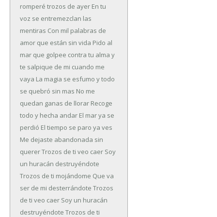
romperé trozos de ayer
En tu
voz se entremezclan las
mentiras
Con mil palabras de
amor que están sin vida
Pido al
mar que golpee contra tu alma
y
te salpique de mi cuando me
vaya
La magia se esfumo y todo
se quebró sin mas
No me
quedan ganas de llorar
Recoge
todo y hecha andar
El mar ya se
perdió
El tiempo se paro ya ves
Me dejaste abandonada sin
querer
Trozos de ti veo caer
Soy
un huracán destruyéndote
Trozos de ti mojándome
Que va
ser de mi desterrándote
Trozos
de ti veo caer
Soy un huracán
destruyéndote
Trozos de ti