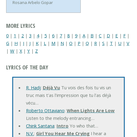
Rosana Arbelo Gopar
MORE LYRICS
0
|
1
|
2
|
3
|
4
|
5
|
6
|
7
|
8
|
9
|
A
|
B
|
C
|
D
|
E
|
F
|
G
|
H
|
I
|
J
|
K
|
L
|
M
|
N
|
O
|
P
|
Q
|
R
|
S
|
T
|
U
|
V
|
W
|
X
|
Y
|
Z
LYRICS OF THE DAY
R. Hadj
:
Déjà Vu
Tu vois des fois tu vis un
truc mais t'as l'impression que tu l'as déjà
vécu…
Roberto Ottaviano
:
When Lights Are Low
Listen to the melody entrancing…
Chink Santana
:
Intro
Yo who that…
N.V.
:
Girl You Hear Me Crying
I hear a