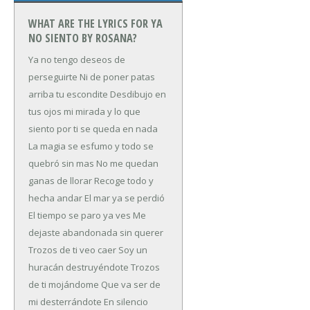
WHAT ARE THE LYRICS FOR YA
NO SIENTO BY ROSANA?
Ya no tengo deseos de
perseguirte
Ni de poner patas
arriba tu escondite
Desdibujo en
tus ojos mi mirada
y lo que
siento por ti se queda en nada
La magia se esfumo y todo se
quebró sin mas
No me quedan
ganas de llorar
Recoge todo y
hecha andar
El mar ya se perdió
El tiempo se paro ya ves
Me
dejaste abandonada sin querer
Trozos de ti veo caer
Soy un
huracán destruyéndote
Trozos
de ti mojándome
Que va ser de
mi desterrándote
En silencio