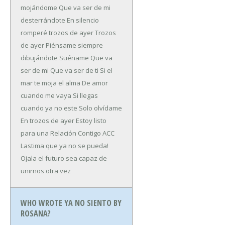
mojándome
Que va ser de mi
desterrándote
En silencio
romperé trozos de ayer
Trozos
de ayer
Piénsame siempre
dibujándote
Suéñame
Que va
ser de mi
Que va ser de ti
Si el
mar te moja el alma
De amor
cuando me vaya
Si llegas
cuando ya no este
Solo olvídame
En trozos de ayer
Estoy listo
para una Relación Contigo ACC
Lastima que ya no se pueda!
Ojala el futuro sea capaz de
unirnos otra vez
WHO WROTE YA NO SIENTO BY
ROSANA?