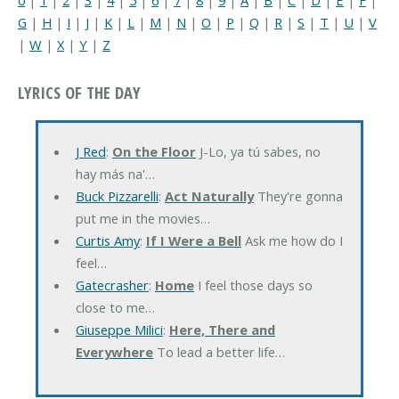
G
|
H
|
I
|
J
|
K
|
L
|
M
|
N
|
O
|
P
|
Q
|
R
|
S
|
T
|
U
|
V
|
W
|
X
|
Y
|
Z
LYRICS OF THE DAY
J Red
:
On the Floor
J-Lo, ya tú sabes, no
hay más na'…
Buck Pizzarelli
:
Act Naturally
They're gonna
put me in the movies…
Curtis Amy
:
If I Were a Bell
Ask me how do I
feel…
Gatecrasher
:
Home
I feel those days so
close to me…
Giuseppe Milici
:
Here, There and
Everywhere
To lead a better life…