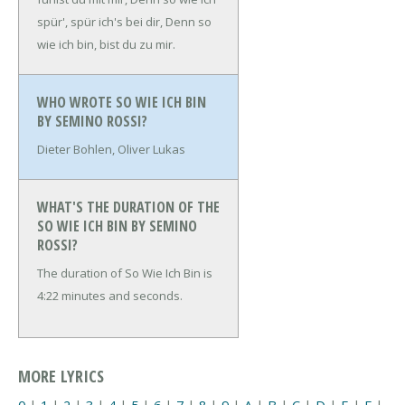
spür', spür ich's bei dir,
Denn so
wie ich bin, bist du zu mir.
WHO WROTE SO WIE ICH BIN
BY SEMINO ROSSI?
Dieter Bohlen, Oliver Lukas
WHAT'S THE DURATION OF THE
SO WIE ICH BIN BY SEMINO
ROSSI?
The duration of So Wie Ich Bin is
4:22 minutes and seconds.
MORE LYRICS
0
|
1
|
2
|
3
|
4
|
5
|
6
|
7
|
8
|
9
|
A
|
B
|
C
|
D
|
E
|
F
|