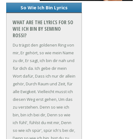
So Wie Ich Bin Lyrics
WHAT ARE THE LYRICS FOR SO
WIE ICH BIN BY SEMINO
ROSSI?
Du trägst den goldenen Ring von
mir,
Er gehört, so wie mein Name
zu dir,
Er sagt, ich bin dir nah und
für dich da.
Ich gebe dir mein
Wort dafür,
Dass ich nur dir allein
gehör,
Durch Raum und Zeit, für
alle Ewigkeit.
Vielleicht musst ich
diesen Weg erst gehen,
Um das
zu verstehen.
Denn so wie ich
bin, bin ich bei dir,
Denn so wie
ich fühl', fühlst du mit mir,
Denn
so wie ich spür', spür ich's bei dir,
Denn so wie ich bin, bist du zu