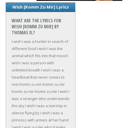
Wish [Komm Zu Mir] Lyrics
WHAT ARE THE LYRICS FOR
WISH [KOMM ZU MIR] BY
THOMAS D.?
I wish I was a hunter in search of
different food
I wish I was the
animal which fits into that mood
I
wish I was a person with
unlimited breath
I wish I was a
heartbeat that never comes to
rest
Komm zu mir
Komm zu mir
Komm zu mir
Komm zu mir
I wish I
was a stranger who understands
the sky
I wish I was a starship in
silence flying by
I wish I was a
princess with armies at her hand
I wish I was a ruler who'd make