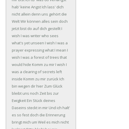
hab' keine Angst
Ich lass' dich
nicht allein denn uns gehört die
Welt
Wir können alles sein doch
jetzt bist do auf dich gestellt
I
wish I was writer who sees
what's yet unseen
I wish I was a
prayer expressing what I mean
I
wish I was a forest of trees that
would hide
Komm zu mir
I wish I
was a clearing of secrets left
inside
Komm zu mir zurück
Ich
bin wegen dir hier
Zum Glück
bleibt uns noch Zeit bis zur
Ewigkeit
Ein Stück deines
Daseins steckt in mir
Und ich halt'
es so fest doch die Erinnerung
bringt mich um
Weil es mich nicht