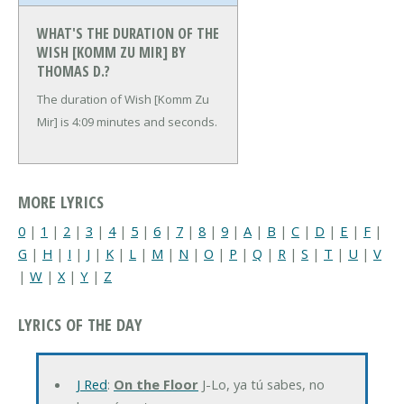
WHAT'S THE DURATION OF THE
WISH [KOMM ZU MIR] BY
THOMAS D.?
The duration of Wish [Komm Zu
Mir] is 4:09 minutes and seconds.
MORE LYRICS
0
|
1
|
2
|
3
|
4
|
5
|
6
|
7
|
8
|
9
|
A
|
B
|
C
|
D
|
E
|
F
|
G
|
H
|
I
|
J
|
K
|
L
|
M
|
N
|
O
|
P
|
Q
|
R
|
S
|
T
|
U
|
V
|
W
|
X
|
Y
|
Z
LYRICS OF THE DAY
J Red
:
On the Floor
J-Lo, ya tú sabes, no