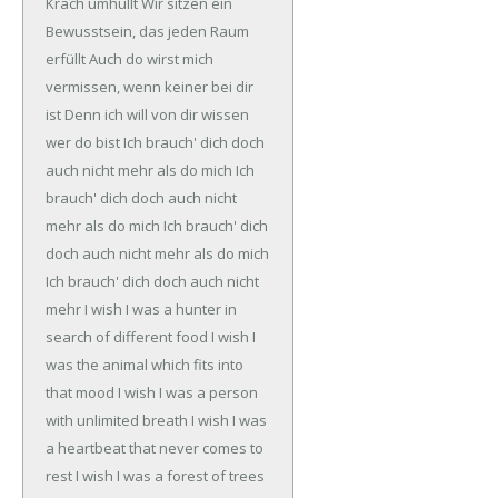
Krach umhüllt
Wir sitzen ein
Bewusstsein, das jeden Raum
erfüllt
Auch do wirst mich
vermissen, wenn keiner bei dir
ist
Denn ich will von dir wissen
wer do bist
Ich brauch' dich doch
auch nicht mehr als do mich
Ich
brauch' dich doch auch nicht
mehr als do mich
Ich brauch' dich
doch auch nicht mehr als do mich
Ich brauch' dich doch auch nicht
mehr
I wish I was a hunter in
search of different food
I wish I
was the animal which fits into
that mood
I wish I was a person
with unlimited breath
I wish I was
a heartbeat that never comes to
rest
I wish I was a forest of trees