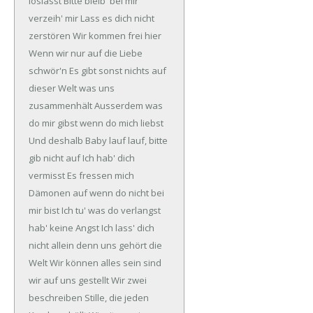
loslässt
Bitte bleib' bei mir
verzeih' mir
Lass es dich nicht
zerstören
Wir kommen frei hier
Wenn wir nur auf die Liebe
schwör'n
Es gibt sonst nichts auf
dieser Welt was uns
zusammenhält
Ausserdem was
do mir gibst wenn do mich liebst
Und deshalb Baby lauf lauf, bitte
gib nicht auf
Ich hab' dich
vermisst
Es fressen mich
Dämonen auf wenn do nicht bei
mir bist
Ich tu' was do verlangst
hab' keine Angst
Ich lass' dich
nicht allein denn uns gehört die
Welt
Wir können alles sein sind
wir auf uns gestellt
Wir zwei
beschreiben Stille, die jeden