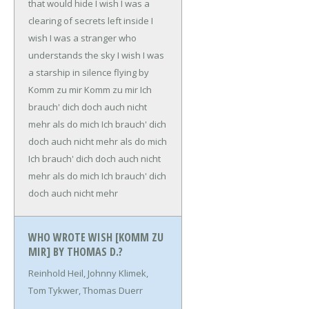
that would hide
I wish I was a
clearing of secrets left inside
I
wish I was a stranger who
understands the sky
I wish I was
a starship in silence flying by
Komm zu mir
Komm zu mir
Ich
brauch' dich doch auch nicht
mehr als do mich
Ich brauch' dich
doch auch nicht mehr als do mich
Ich brauch' dich doch auch nicht
mehr als do mich
Ich brauch' dich
doch auch nicht mehr
WHO WROTE WISH [KOMM ZU
MIR] BY THOMAS D.?
Reinhold Heil, Johnny Klimek,
Tom Tykwer, Thomas Duerr