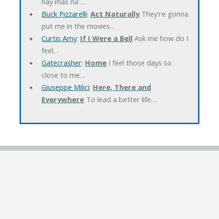
hay más na'…
Buck Pizzarelli
:
Act Naturally
They're gonna
put me in the movies…
Curtis Amy
:
If I Were a Bell
Ask me how do I
feel…
Gatecrasher
:
Home
I feel those days so
close to me…
Giuseppe Milici
:
Here, There and
Everywhere
To lead a better life…