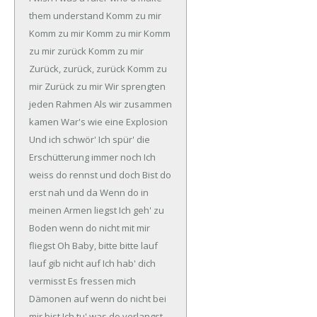
them understand
Komm zu mir
Komm zu mir
Komm zu mir
Komm
zu mir zurück
Komm zu mir
Zurück, zurück, zurück
Komm zu
mir
Zurück zu mir
Wir sprengten
jeden Rahmen
Als wir zusammen
kamen
War's wie eine Explosion
Und ich schwör'
Ich spür' die
Erschütterung immer noch
Ich
weiss do rennst und doch
Bist do
erst nah und da
Wenn do in
meinen Armen liegst
Ich geh' zu
Boden wenn do nicht mit mir
fliegst
Oh Baby, bitte bitte lauf
lauf gib nicht auf
Ich hab' dich
vermisst
Es fressen mich
Dämonen auf wenn do nicht bei
mir bist
Ich tu' was do verlangst